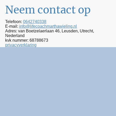
Neem contact op
Telefoon:
0642740338
E-mail:
info@lifecoachmarthawieling.nl
Adres: van Boetzelaerlaan 46, Leusden, Utrecht,
Nederland
kvk nummer: 68788673
privacyverklaring