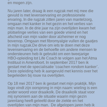
en mogen zijn.
Nu jaren later, draag ik een rugzak met mij mee die
gevuld is met levenservaring en professionele
ervaring. In die rugzak zitten jaren van mantelzorg,
omgaan met kanker in het gezin en het verlies van
mijn man. In de drie jaar na zijn overlijden kwam het
plotselinge verlies van een goede vriend en het
afscheid van mijn vader door alzheimer er nog
bovenop. Omgaan met fibromyalgie vullen de gaatjes
in mijn rugzak.
De drive om iets te doen met deze
levenservaring en de behoefte om andere mensen te
ondersteunen heb ik gebruikt om een tweejarige
HBO-opleiding tot Life Coach te volgen aan het Atma
Instituut in Amersfoort. In september 2017 ben ik
gestart met de specialisatie ‘coachen rondom kanker’.
Deze opleiding heb ik aangevuld met kennis over het
begeleiden bij rouw na overlijden.
Op 18 mei 2017 ben ik gestart met mijn praktijk. Mijn
logo vindt zijn oorsprong in mijn naam: wieling is een
ander woord voor draaikolk. De draaikolk staat voor
mij synoniem aan de situatie waarin mijn gezin
jarenlang heeft geleefd door de ziekte en het
overlijden van mijn man. De afgelopen jaren heb ik